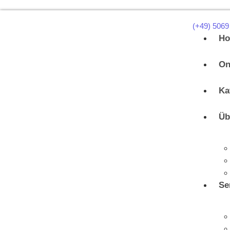
(+49) 5069
H
On
Ka
Üb
Se