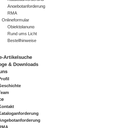
Angebotanforderung
RMA
Onlineformular
Objektplanung
Rund ums Licht
Bestellhinweise
e-Artikelsuche
oge & Downloads
uns
Profil
Geschichte
Team
ce
Kontakt
Kataloganforderung
Angebotanforderung
RMA