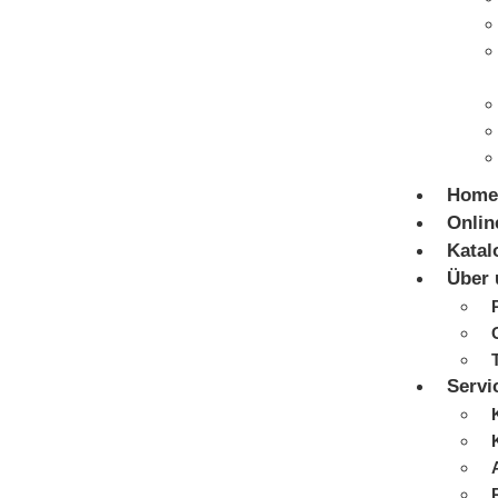
Home
Onlin
Katal
Über 
Servi