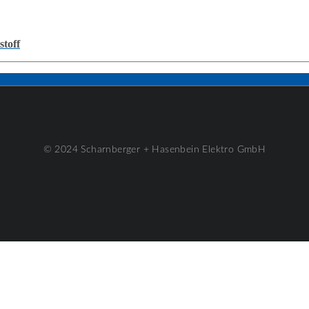
toff
© 2024 Scharnberger + Hasenbein Elektro GmbH