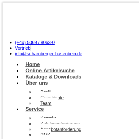
(+49) 5069 / 8063-0
Vertrieb
info@scharnberger-hasenbein.de
Home
Online-Artikelsuche
Kataloge & Downloads
Über uns
Profil
Geschichte
Team
Service
Kontakt
Kataloganforderung
Angebotanforderung
RMA