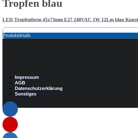
Tropfen blau
LED Tropfenform 45x73mm E27 240VAC 1W 12Lm blau Kunsts
Produktdetails
Impressum
AGB
Datenschutzerklärung
Sonstiges
Listenelement #1
Listenelement #2
Listenelement #3
Listenelement