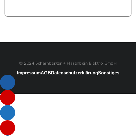
© 2024 Scharnberger + Hasenbein Elektro GmbH
Impressum
AGB
Datenschutzerklärung
Sonstiges
Listenelement #1
Listenelement #2
Listenelement #3
Listenelement