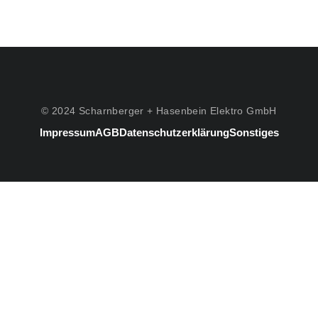
© 2024 Scharnberger + Hasenbein Elektro GmbH
Impressum
AGB
Datenschutzerklärung
Sonstiges
#3
Listenelement