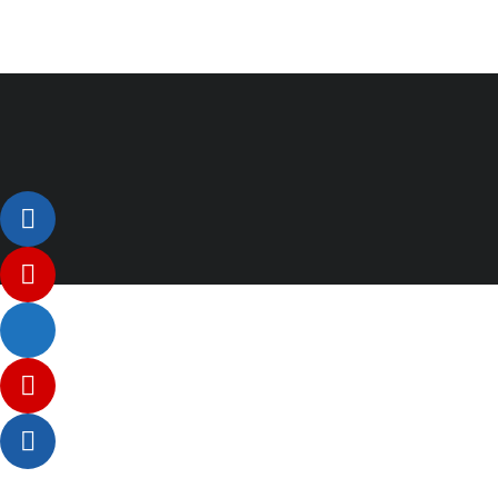
Listenelement #1
Listenelement #2
Listenelement 