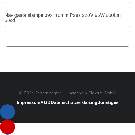
Navigationslampe 39x110mm P28s 220V 65W 600Lm
50cd
© 2024 Scharnberger + Hasenbein Elektro GmbH
Impressum
AGB
Datenschutzerklärung
Sonstiges
Listenelement #1
Listenelement #2
Listenelement #3