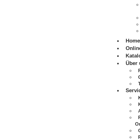
Home
Onlin
Katal
Über 
Servi
On