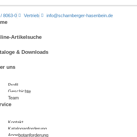
 / 8063-0
Vertrieb
info@scharnberger-hasenbein.de
ome
line-Artikelsuche
taloge & Downloads
er uns
Profil
Geschichte
Team
rvice
Kontakt
Kataloganforderung
Angebotanforderung