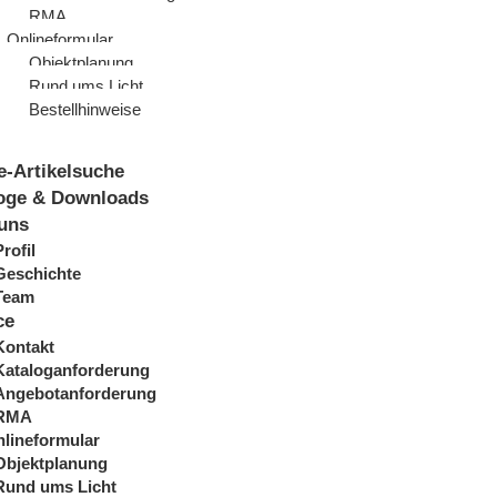
RMA
Onlineformular
Objektplanung
Rund ums Licht
Bestellhinweise
e-Artikelsuche
oge & Downloads
uns
Profil
Geschichte
Team
ce
Kontakt
Kataloganforderung
Angebotanforderung
RMA
lineformular
Objektplanung
Rund ums Licht