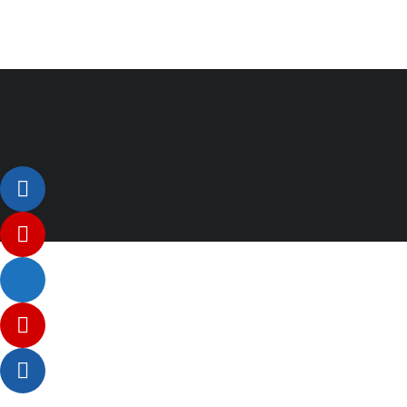
Listenelement #1
Listenelement #2
Listenelement 