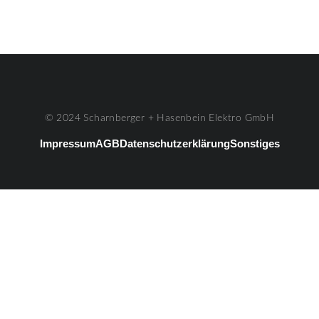
© 2024 Scharnberger + Hasenbein Elektro GmbH
Impressum
AGB
Datenschutzerklärung
Sonstiges
#3
Listenelement