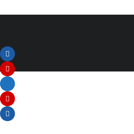
Listenelement #1
Listenelement #2
Listenelement 