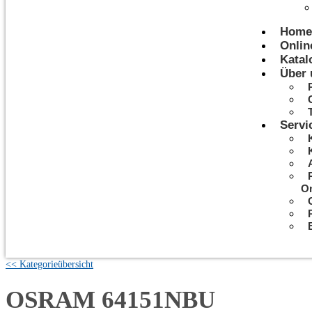
Home
Onlin
Katal
Über 
Servi
On
<< Kategorieübersicht
OSRAM 64151NBU