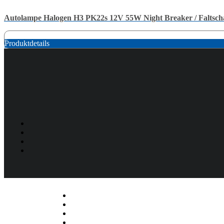
Autolampe Halogen H3 PK22s 12V 55W Night Breaker / Faltsch
Produktdetails
Listenelement #1
Listenelement #2
Listenelement #3
Listenelement