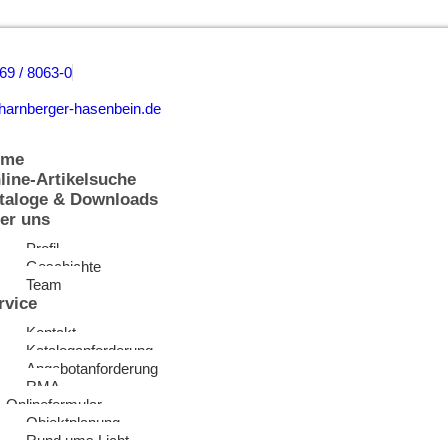
69 / 8063-0
harnberger-hasenbein.de
ome
line-Artikelsuche
taloge & Downloads
er uns
Profil
Geschichte
Team
rvice
Kontakt
Kataloganforderung
Angebotanforderung
RMA
Onlineformular
Objektplanung
Rund ums Licht