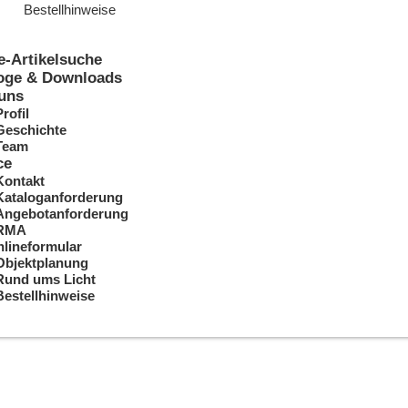
Bestellhinweise
e-Artikelsuche
oge & Downloads
uns
Profil
Geschichte
Team
ce
Kontakt
Kataloganforderung
Angebotanforderung
RMA
lineformular
Objektplanung
Rund ums Licht
Bestellhinweise