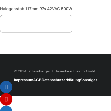
Halogenstab 117mm R7s 42VAC 500W
© 2024 Scharnberger + Hasenbein Elektro GmbH
Impressum
AGB
Datenschutzerklärung
Sonstiges
Listenelement #1
Listenelement #2
Listenelement #3
Listenelement