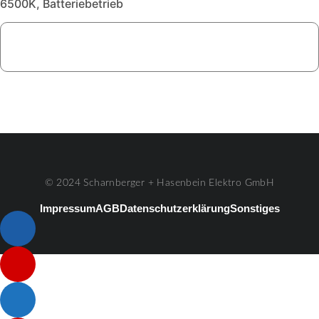
6500K, Batteriebetrieb
© 2024 Scharnberger + Hasenbein Elektro GmbH
Impressum
AGB
Datenschutzerklärung
Sonstiges
Listenelement #1
Listenelement #2
Listenelement #3
Listenelement