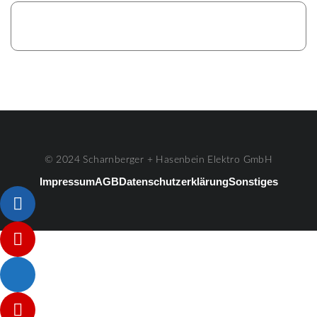
© 2024 Scharnberger + Hasenbein Elektro GmbH
Impressum
AGB
Datenschutzerklärung
Sonstiges
Listenelement #1
Listenelement #2
Listenelement #3
Listenelement