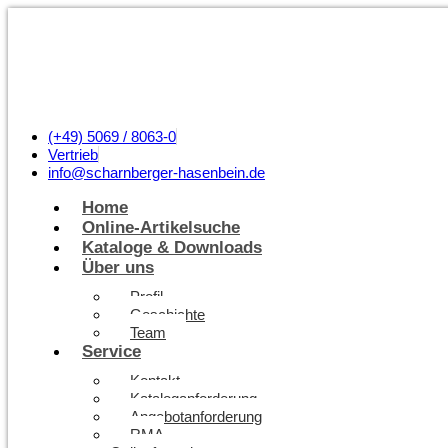
(+49) 5069 / 8063-0
Vertrieb
info@scharnberger-hasenbein.de
Home
Online-Artikelsuche
Kataloge & Downloads
Über uns
Profil
Geschichte
Team
Service
Kontakt
Kataloganforderung
Angebotanforderung
RMA