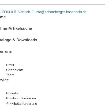
 / 8063-0
Vertrieb
info@scharnberger-hasenbein.de
ome
line-Artikelsuche
taloge & Downloads
er uns
Profil
Geschichte
Team
rvice
Kontakt
Kataloganforderung
Angebotanforderung