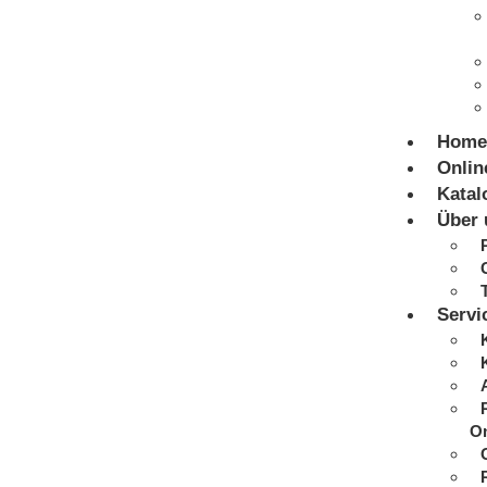
Home
Onlin
Katal
Über 
Servi
On