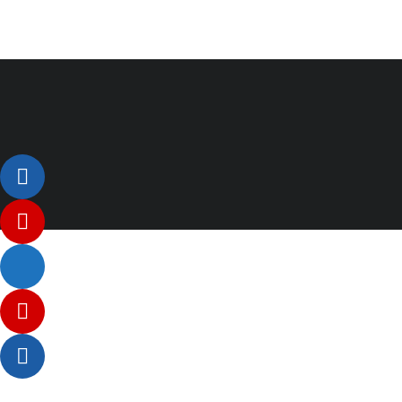
Listenelement #1
Listenelement #2
Listenelement 