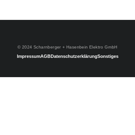
© 2024 Scharnberger + Hasenbein Elektro GmbH
Impressum
AGB
Datenschutzerklärung
Sonstiges
#3
Listenelement