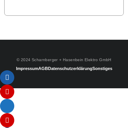
© 2024 Scharnberger + Hasenbein Elektro GmbH
Impressum
AGB
Datenschutzerklärung
Sonstiges
Listenelement #1
Listenelement #2
Listenelement #3
Listenelement