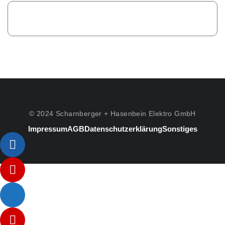
© 2024 Scharnberger + Hasenbein Elektro GmbH
Impressum
AGB
Datenschutzerklärung
Sonstiges
Listenelement #1
Listenelement #2
Listenelement #3
Listenelement