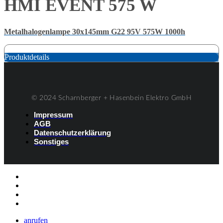
HMI EVENT 575 W
Metalhalogenlampe 30x145mm G22 95V 575W 1000h
Produktdetails
© 2024 Scharnberger + Hasenbein Elektro GmbH
Impressum
AGB
Datenschutzerklärung
Sonstiges
Listenelement #1
Listenelement #2
Listenelement #3
Listenelement
anrufen