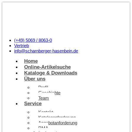
(+49) 5069 / 8063-0
Vertrieb
info@scharnberger-hasenbein.de
Home
Online-Artikelsuche
Kataloge & Downloads
Über uns
Profil
Geschichte
Team
Service
Kontakt
Kataloganforderung
Angebotanforderung
RMA