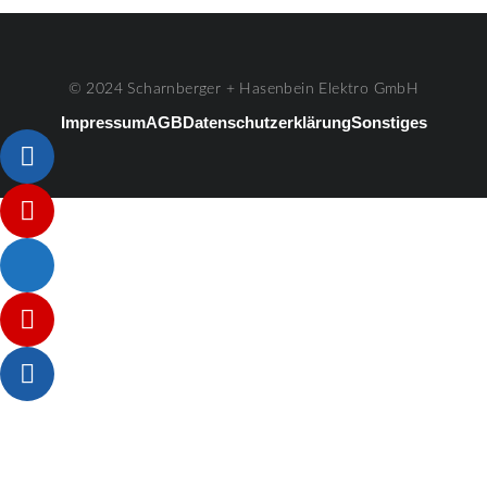
© 2024 Scharnberger + Hasenbein Elektro GmbH
Impressum
AGB
Datenschutzerklärung
Sonstiges
Listenelement #1
Listenelement #2
Listenelement #3
Listenelement