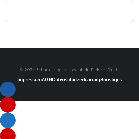
© 2024 Scharnberger + Hasenbein Elektro GmbH
Impressum
AGB
Datenschutzerklärung
Sonstiges
Listenelement #1
Listenelement #2
Listenelement #3
Listenelement