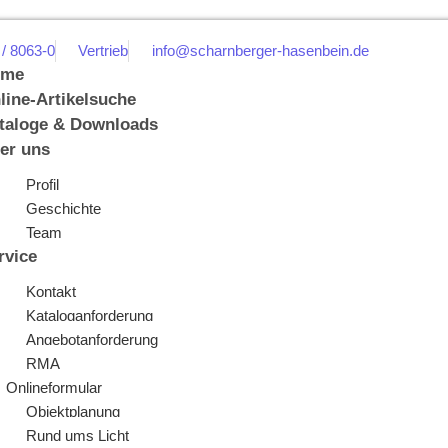
 / 8063-0
Vertrieb
info@scharnberger-hasenbein.de
ome
line-Artikelsuche
taloge & Downloads
er uns
Profil
Geschichte
Team
rvice
Kontakt
Kataloganforderung
Angebotanforderung
RMA
Onlineformular
Objektplanung
Rund ums Licht