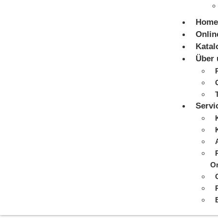
Home
Onlin
Katal
Über 
Servi
On