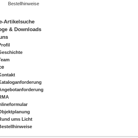
Bestellhinweise
e-Artikelsuche
oge & Downloads
uns
Profil
Geschichte
Team
ce
Kontakt
Kataloganforderung
Angebotanforderung
RMA
lineformular
Objektplanung
Rund ums Licht
Bestellhinweise