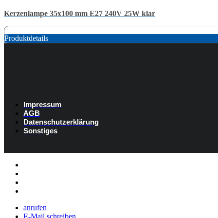
Kerzenlampe 35x100 mm E27 240V 25W klar
Produktdetails
Impressum
AGB
Datenschutzerklärung
Sonstiges
Listenelement #1
Listenelement #2
Listenelement #3
Listenelement
anrufen
E-Mail schreiben