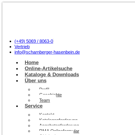
(+49) 5069 / 8063-0
Vertrieb
info@scharnberger-hasenbein.de
Home
Online-Artikelsuche
Kataloge & Downloads
Über uns
Profil
Geschichte
Team
Service
Kontakt
Kataloganforderung
Angebotanforderung
RMA Onlineformular