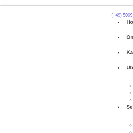
(+49) 5069
H
On
Ka
Üb
Se