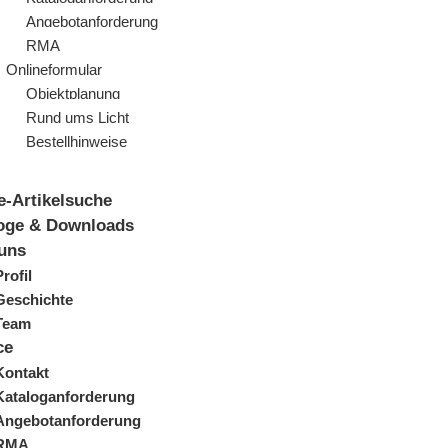
Angebotanforderung
RMA
Onlineformular
Objektplanung
Rund ums Licht
Bestellhinweise
e-Artikelsuche
oge & Downloads
uns
Profil
Geschichte
Team
ce
Kontakt
Kataloganforderung
Angebotanforderung
RMA