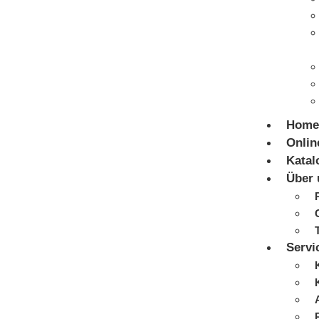
Home
Onlin
Katal
Über 
Servi