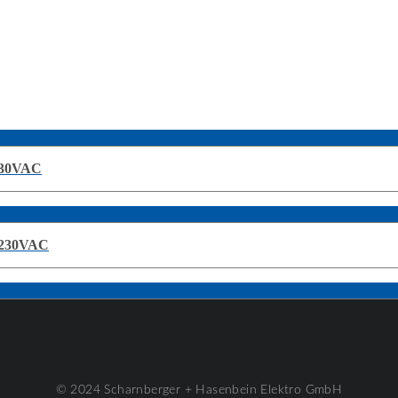
230VAC
 230VAC
© 2024 Scharnberger + Hasenbein Elektro GmbH