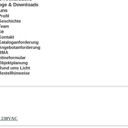
oge & Downloads
uns
Profil
Geschichte
Team
ce
Kontakt
Kataloganforderung
Angebotanforderung
RMA
lineformular
Objektplanung
Rund ums Licht
Bestellhinweise
m 230VAC