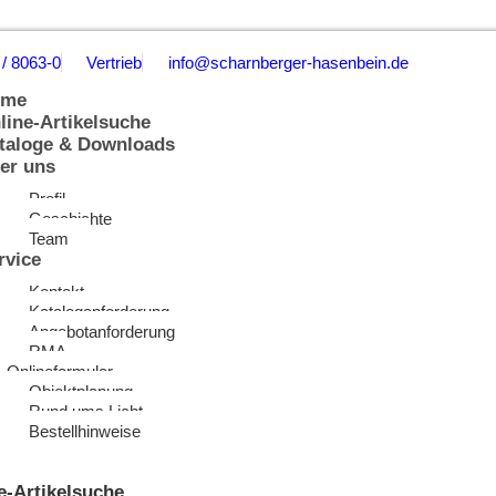
 / 8063-0
Vertrieb
info@scharnberger-hasenbein.de
ome
line-Artikelsuche
taloge & Downloads
er uns
Profil
Geschichte
Team
rvice
Kontakt
Kataloganforderung
Angebotanforderung
RMA
Onlineformular
Objektplanung
Rund ums Licht
Bestellhinweise
e-Artikelsuche