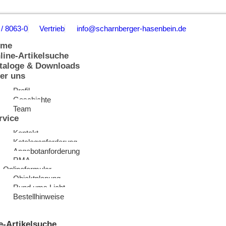
 / 8063-0
Vertrieb
info@scharnberger-hasenbein.de
ome
line-Artikelsuche
taloge & Downloads
er uns
Profil
Geschichte
Team
rvice
Kontakt
Kataloganforderung
Angebotanforderung
RMA
Onlineformular
Objektplanung
Rund ums Licht
Bestellhinweise
e-Artikelsuche