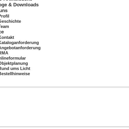
oge & Downloads
uns
Profil
Geschichte
Team
ce
Kontakt
Kataloganforderung
Angebotanforderung
RMA
lineformular
Objektplanung
Rund ums Licht
Bestellhinweise