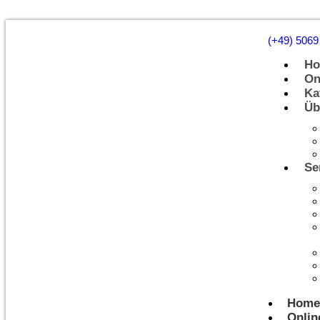
(+49) 5069
H
On
Ka
Üb
Se
Home
Onlin