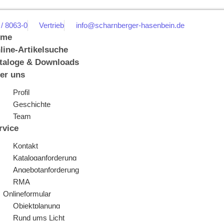
 / 8063-0
Vertrieb
info@scharnberger-hasenbein.de
ome
line-Artikelsuche
taloge & Downloads
er uns
Profil
Geschichte
Team
rvice
Kontakt
Kataloganforderung
Angebotanforderung
RMA
Onlineformular
Objektplanung
Rund ums Licht