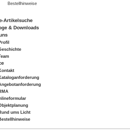
Bestellhinweise
e-Artikelsuche
oge & Downloads
uns
Profil
Geschichte
Team
ce
Kontakt
Kataloganforderung
Angebotanforderung
RMA
lineformular
Objektplanung
Rund ums Licht
Bestellhinweise