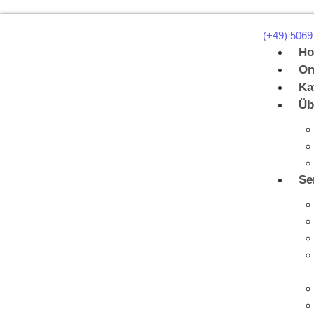
(+49) 5069
H
On
Ka
Üb
Se