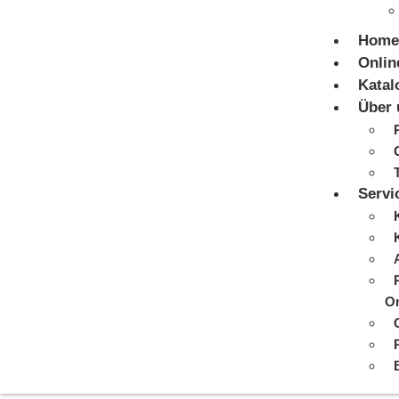
Home
Onlin
Katal
Über 
Servi
On