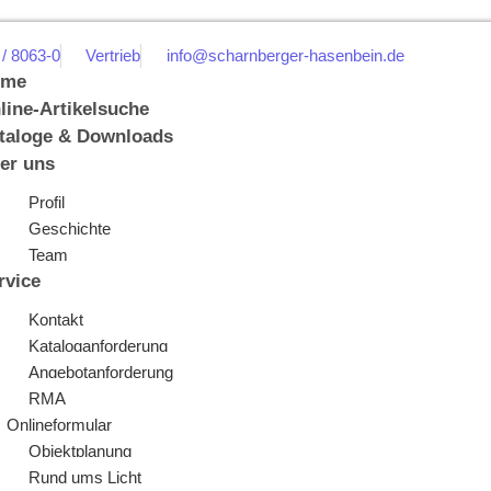
 / 8063-0
Vertrieb
info@scharnberger-hasenbein.de
ome
line-Artikelsuche
taloge & Downloads
er uns
Profil
Geschichte
Team
rvice
Kontakt
Kataloganforderung
Angebotanforderung
RMA
Onlineformular
Objektplanung
Rund ums Licht