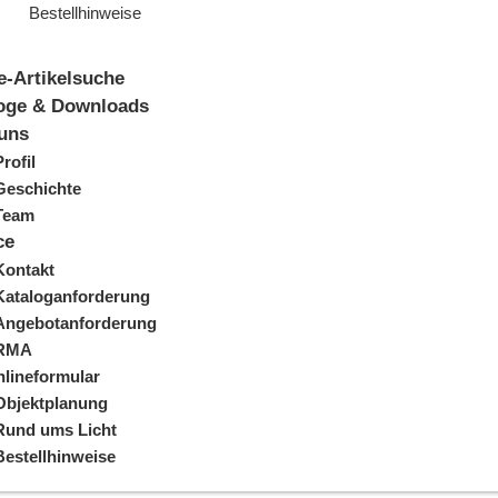
Bestellhinweise
e-Artikelsuche
oge & Downloads
uns
Profil
Geschichte
Team
ce
Kontakt
Kataloganforderung
Angebotanforderung
RMA
lineformular
Objektplanung
Rund ums Licht
Bestellhinweise