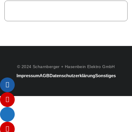
© 2024 Scharnberger + Hasenbein Elektro GmbH
Impressum
AGB
Datenschutzerklärung
Sonstiges
Listenelement #1
Listenelement #2
Listenelement #3
Listenelement