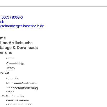
) 5069 / 8063-0
ieb
@scharnberger-hasenbein.de
ome
line-Artikelsuche
taloge & Downloads
er uns
Profil
Geschichte
Team
rvice
Kontakt
Kataloganforderung
Angebotanforderung
RMA
Onlineformular
Objektplanung
Rund ums Licht