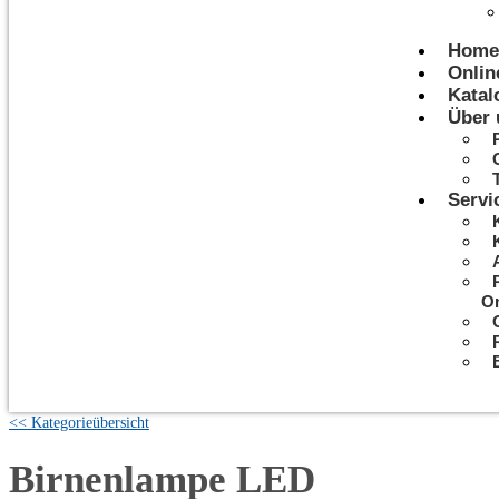
Home
Onlin
Katal
Über 
Servi
On
<< Kategorieübersicht
Birnenlampe LED