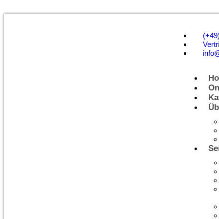
(+49
Vertr
info
H
On
Ka
Üb
Se