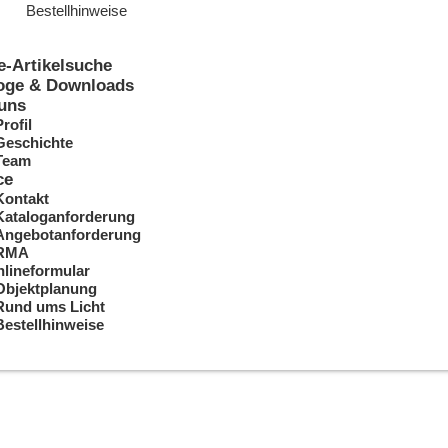
Bestellhinweise
e-Artikelsuche
oge & Downloads
uns
Profil
Geschichte
Team
ce
Kontakt
Kataloganforderung
Angebotanforderung
RMA
lineformular
Objektplanung
Rund ums Licht
Bestellhinweise