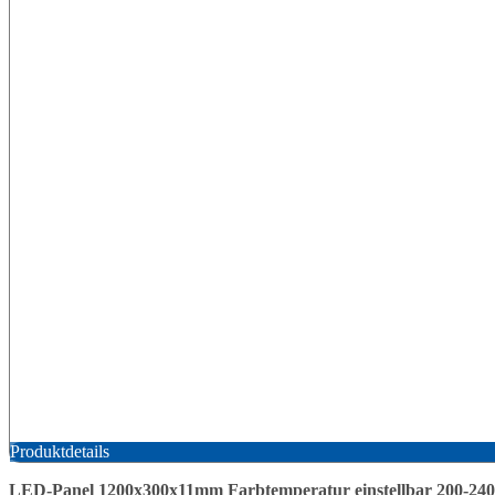
Produktdetails
LED-Panel 1200x300x11mm Farbtemperatur einstellbar 200-