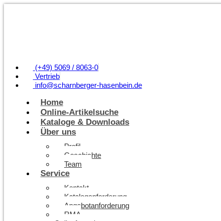
(+49) 5069 / 8063-0
Vertrieb
info@scharnberger-hasenbein.de
Home
Online-Artikelsuche
Kataloge & Downloads
Über uns
Profil
Geschichte
Team
Service
Kontakt
Kataloganforderung
Angebotanforderung
RMA