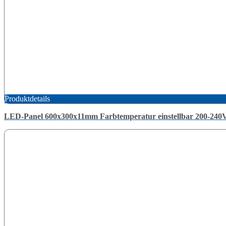
Produktdetails
LED-Panel 600x300x11mm Farbtemperatur einstellbar 200-2