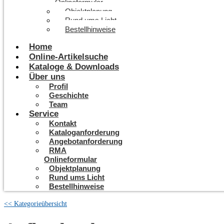
Onlineformular
Objektplanung
Rund ums Licht
Bestellhinweise
Home
Online-Artikelsuche
Kataloge & Downloads
Über uns
Profil
Geschichte
Team
Service
Kontakt
Kataloganforderung
Angebotanforderung
RMA
Onlineformular
Objektplanung
Rund ums Licht
Bestellhinweise
<< Kategorieübersicht