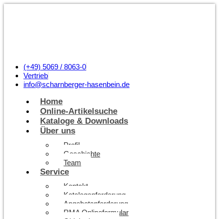
(+49) 5069 / 8063-0
Vertrieb
info@scharnberger-hasenbein.de
Home
Online-Artikelsuche
Kataloge & Downloads
Über uns
Profil
Geschichte
Team
Service
Kontakt
Kataloganforderung
Angebotanforderung
RMA Onlineformular