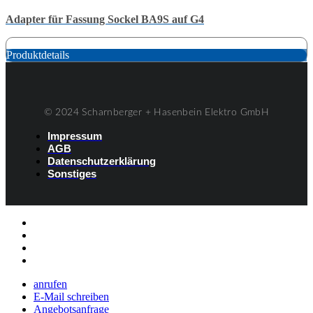
Adapter für Fassung Sockel BA9S auf G4
Produktdetails
© 2024 Scharnberger + Hasenbein Elektro GmbH
Impressum
AGB
Datenschutzerklärung
Sonstiges
Listenelement #1
Listenelement #2
Listenelement #3
Listenelement
anrufen
E-Mail schreiben
Angebotsanfrage