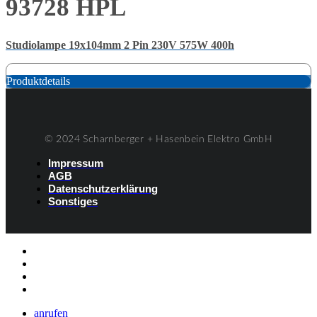
93728 HPL
Studiolampe 19x104mm 2 Pin 230V 575W 400h
Produktdetails
© 2024 Scharnberger + Hasenbein Elektro GmbH
Impressum
AGB
Datenschutzerklärung
Sonstiges
Listenelement #1
Listenelement #2
Listenelement #3
Listenelement
anrufen