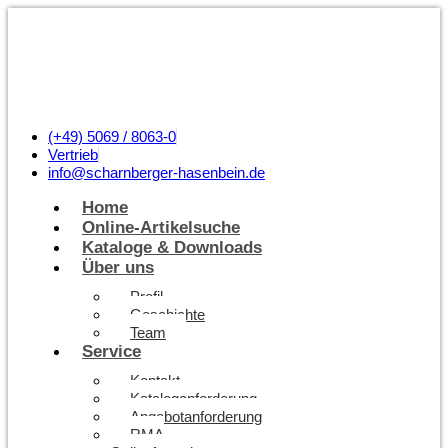
(+49) 5069 / 8063-0
Vertrieb
info@scharnberger-hasenbein.de
Home
Online-Artikelsuche
Kataloge & Downloads
Über uns
Profil
Geschichte
Team
Service
Kontakt
Kataloganforderung
Angebotanforderung
RMA