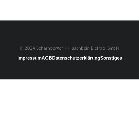
© 2024 Scharnberger + Hasenbein Elektro GmbH
Impressum
AGB
Datenschutzerklärung
Sonstiges
#3
Listenelement