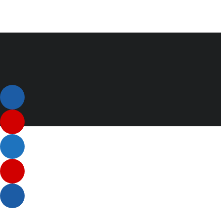
Listenelement #1
Listenelement #2
Listenelement 