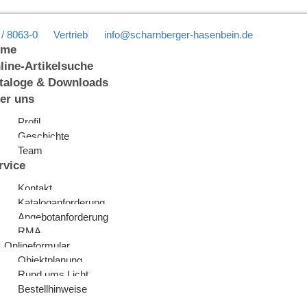
 / 8063-0
Vertrieb
info@scharnberger-hasenbein.de
ome
line-Artikelsuche
taloge & Downloads
er uns
Profil
Geschichte
Team
rvice
Kontakt
Kataloganforderung
Angebotanforderung
RMA
Onlineformular
Objektplanung
Rund ums Licht
Bestellhinweise