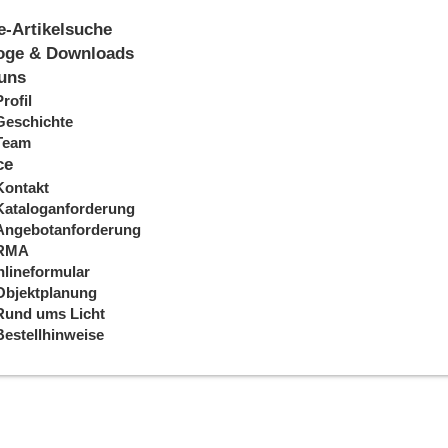
e-Artikelsuche
oge & Downloads
uns
Profil
Geschichte
Team
ce
Kontakt
Kataloganforderung
Angebotanforderung
RMA
lineformular
Objektplanung
Rund ums Licht
Bestellhinweise