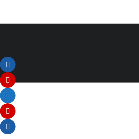
Listenelement #1
Listenelement #2
Listenelement 