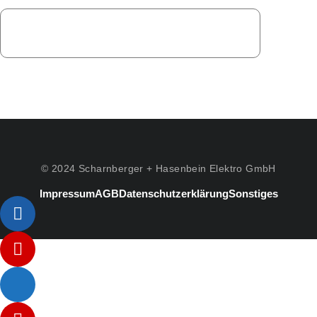
© 2024 Scharnberger + Hasenbein Elektro GmbH
Impressum
AGB
Datenschutzerklärung
Sonstiges
Listenelement #1
Listenelement #2
Listenelement #3
Listenelement