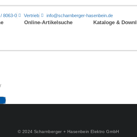
 / 8063-0
Vertrieb
info@scharnberger-hasenbein.de
e
Online-Artikelsuche
Kataloge & Down
/
© 2024 Scharnberger + Hasenbein Elektro GmbH