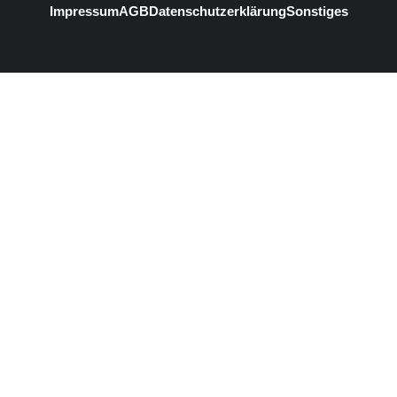
Impressum
AGB
Datenschutzerklärung
Sonstiges
#3
Listenelement