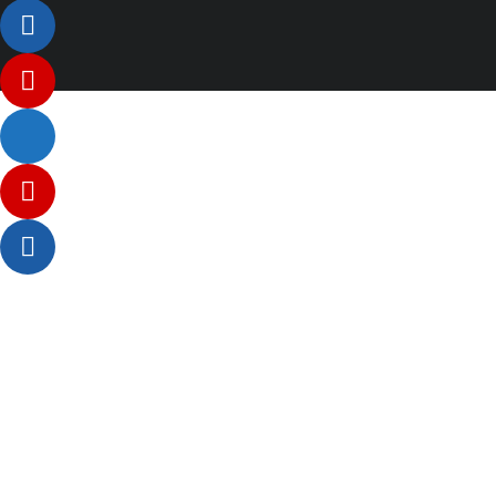
Listenelement #1
Listenelement #2
Listenelement 