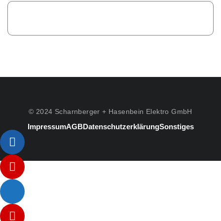
© 2024 Scharnberger + Hasenbein Elektro GmbH
Impressum
AGB
Datenschutzerklärung
Sonstiges
Listenelement #1
Listenelement #2
Listenelement #3
Listenelement