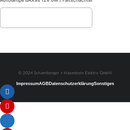
Autolampe BAX9s 12V 6W / Faltschachtel
© 2024 Scharnberger + Hasenbein Elektro GmbH
Impressum
AGB
Datenschutzerklärung
Sonstiges
Listenelement #1
Listenelement #2
Listenelement #3
Listenelement