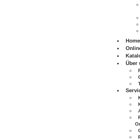
Home
Onlin
Katal
Über 
Servi
On