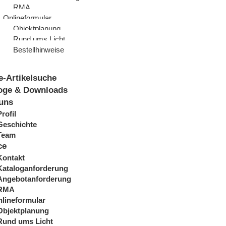
RMA
Onlineformular
Objektplanung
Rund ums Licht
Bestellhinweise
e-Artikelsuche
oge & Downloads
uns
Profil
Geschichte
Team
ce
Kontakt
Kataloganforderung
Angebotanforderung
RMA
lineformular
Objektplanung
Rund ums Licht