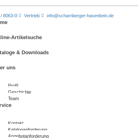
 / 8063-0
Vertrieb
info@scharnberger-hasenbein.de
ome
line-Artikelsuche
taloge & Downloads
er uns
Profil
Geschichte
Team
rvice
Kontakt
Kataloganforderung
Angebotanforderung