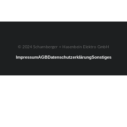
© 2024 Scharnberger + Hasenbein Elektro GmbH
Impressum
AGB
Datenschutzerklärung
Sonstiges
#3
Listenelement