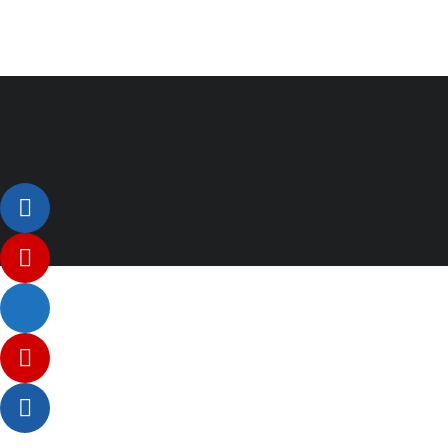
Listenelement #1
Listenelement #2
Listenelement 