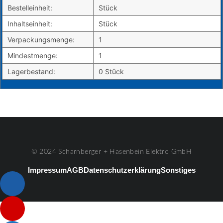
Bestelleinheit:
Stück
Inhaltseinheit:
Stück
Verpackungsmenge:
1
Mindestmenge:
1
Lagerbestand:
0 Stück
© 2024 Scharnberger + Hasenbein Elektro GmbH
Impressum
AGB
Datenschutzerklärung
Sonstiges
Listenelement #1
Listenelement #2
Listenelement #3
Listenelement