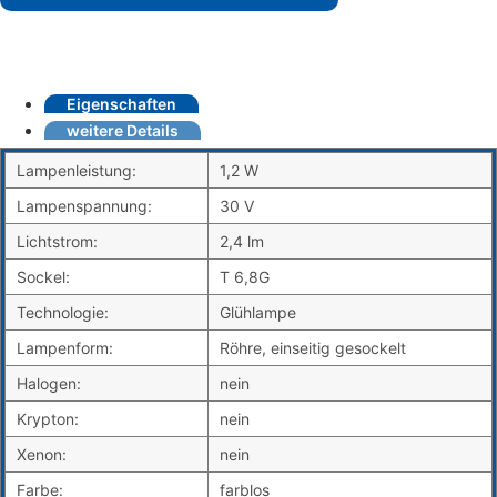
Eigenschaften
weitere Details
Lampenleistung:
1,2 W
Lampenspannung:
30 V
Lichtstrom:
2,4 lm
Sockel:
T 6,8G
Technologie:
Glühlampe
Lampenform:
Röhre, einseitig gesockelt
Halogen:
nein
Krypton:
nein
Xenon:
nein
Farbe:
farblos