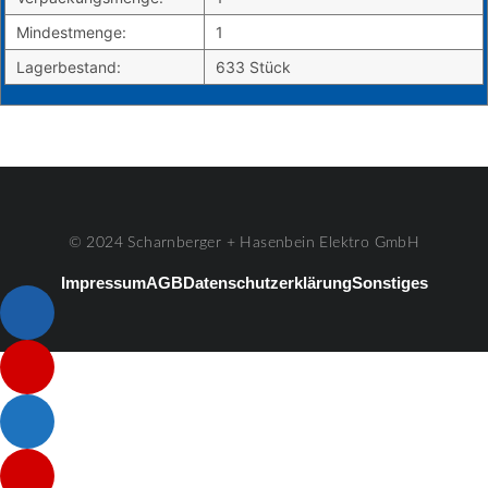
Mindestmenge:
1
Lagerbestand:
633 Stück
© 2024 Scharnberger + Hasenbein Elektro GmbH
Impressum
AGB
Datenschutzerklärung
Sonstiges
Listenelement #1
Listenelement #2
Listenelement #3
Listenelement