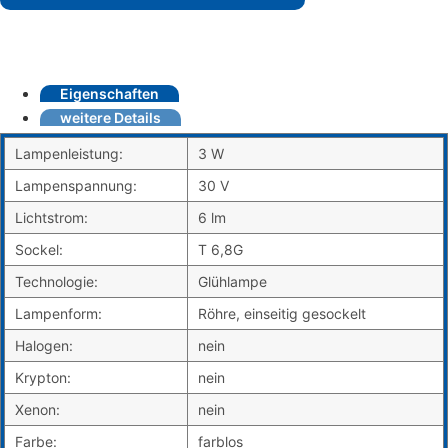
Eigenschaften
weitere Details
Lampenleistung:
3 W
Lampenspannung:
30 V
Lichtstrom:
6 lm
Sockel:
T 6,8G
Technologie:
Glühlampe
Lampenform:
Röhre, einseitig gesockelt
Halogen:
nein
Krypton:
nein
Xenon:
nein
Farbe:
farblos