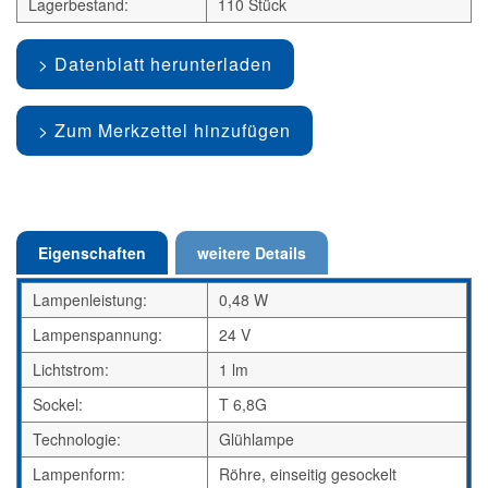
Lagerbestand:
110 Stück
Datenblatt herunterladen
Zum Merkzettel hinzufügen
Eigenschaften
weitere Details
Lampenleistung:
0,48 W
Lampenspannung:
24 V
Lichtstrom:
1 lm
Sockel:
T 6,8G
Technologie:
Glühlampe
Lampenform:
Röhre, einseitig gesockelt