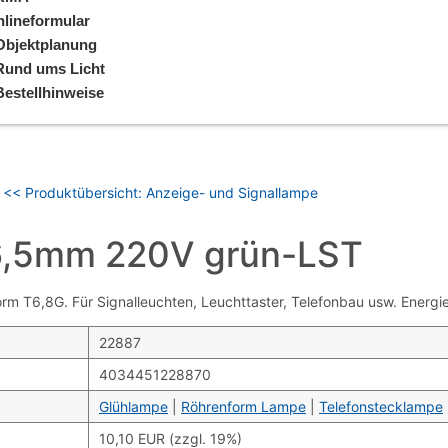
lineformular
Objektplanung
Rund ums Licht
Bestellhinweise
<< Produktübersicht: Anzeige- und Signallampe
46,5mm 220V grün-LST
 T6,8G. Für Signalleuchten, Leuchttaster, Telefonbau usw. Energiee
22887
4034451228870
Glühlampe
|
Röhrenform Lampe
|
Telefonstecklampe
10,10 EUR (zzgl. 19%)