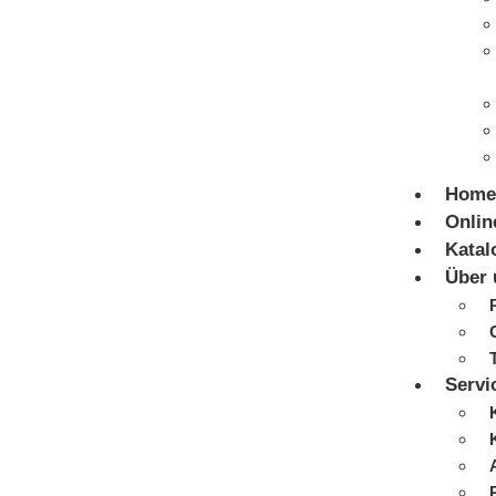
Home
Onlin
Katal
Über 
Servi