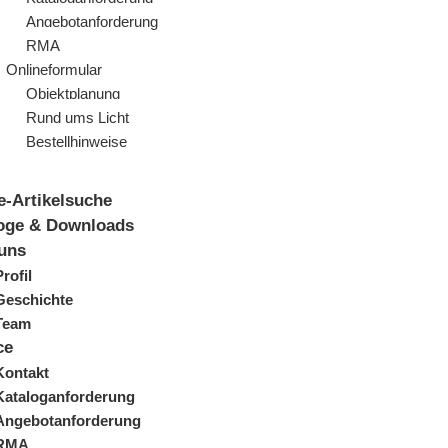
Angebotanforderung
RMA
Onlineformular
Objektplanung
Rund ums Licht
Bestellhinweise
e-Artikelsuche
oge & Downloads
uns
Profil
Geschichte
Team
ce
Kontakt
Kataloganforderung
Angebotanforderung
RMA