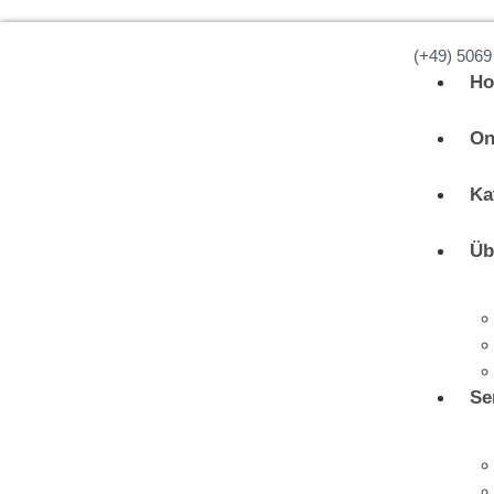
(+49) 5069
H
On
Ka
Üb
Se