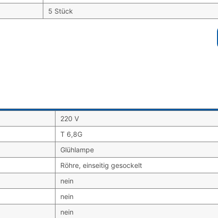
5 Stück
220 V
T 6,8G
Glühlampe
Röhre, einseitig gesockelt
nein
nein
nein