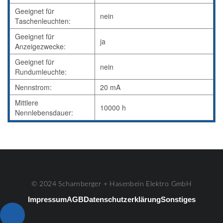
Geeignet für
nein
Taschenleuchten:
Geeignet für
ja
Anzeigezwecke:
Geeignet für
nein
Rundumleuchte:
Nennstrom:
20 mA
Mittlere
10000 h
Nennlebensdauer:
© 2024 Scharnberger + Hasenbein Elektro GmbH
Impressum
AGB
Datenschutzerklärung
Sonstiges