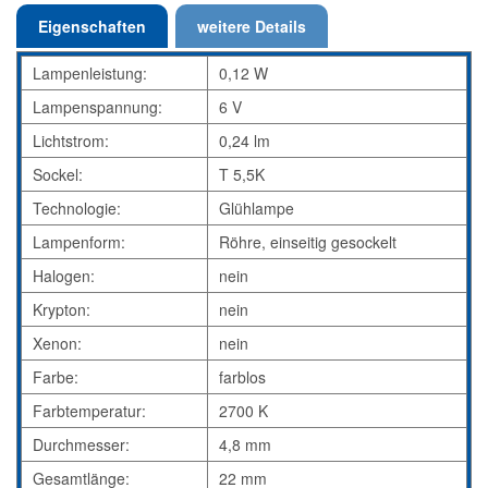
Eigenschaften
weitere Details
Lampenleistung:
0,12 W
Lampenspannung:
6 V
Lichtstrom:
0,24 lm
Sockel:
T 5,5K
Technologie:
Glühlampe
Lampenform:
Röhre, einseitig gesockelt
Halogen:
nein
Krypton:
nein
Xenon:
nein
Farbe:
farblos
Farbtemperatur:
2700 K
Durchmesser:
4,8 mm
Gesamtlänge:
22 mm