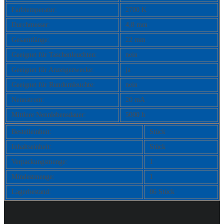
Farbtemperatur:
2700 K
Durchmesser:
4,8 mm
Gesamtlänge:
22 mm
Geeignet für Taschenleuchten:
nein
Geeignet für Anzeigezwecke:
ja
Geeignet für Rundumleuchte:
nein
Nennstrom:
20 mA
Mittlere Nennlebensdauer:
5000 h
Bestelleinheit:
Stück
Inhaltseinheit:
Stück
Verpackungsmenge:
1
Mindestmenge:
1
Lagerbestand:
86 Stück