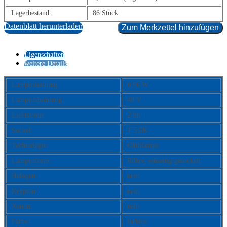
Lagerbestand:
86 Stück
Datenblatt herunterladen
Zum Merkzettel hinzufügen
Eigenschaften
weitere Details
Lampenleistung:
0,96 W
Lampenspannung:
48 V
Lichtstrom:
2 lm
Sockel:
T 5,5K
Technologie:
Glühlampe
Lampenform:
Röhre, einseitig gesockelt
Halogen:
nein
Krypton:
nein
Xenon:
nein
Farbe:
farblos