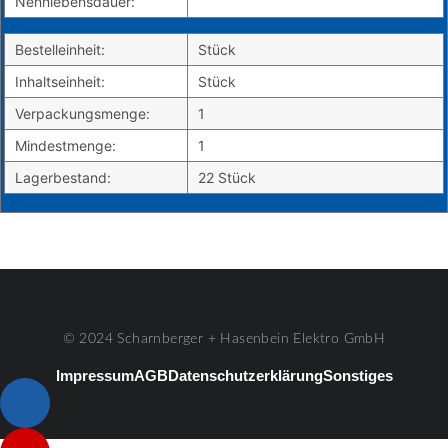
Nennlebensdauer:
Bestelleinheit:
Stück
Inhaltseinheit:
Stück
Verpackungsmenge:
1
Mindestmenge:
1
Lagerbestand:
22 Stück
© 2024 Scharnberger + Hasenbein Elektro GmbH
Impressum
AGB
Datenschutzerklärung
Sonstiges