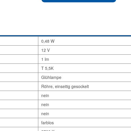
0,48 W
12 V
1 lm
T 5,5K
Glühlampe
Röhre, einseitig gesockelt
nein
nein
nein
farblos