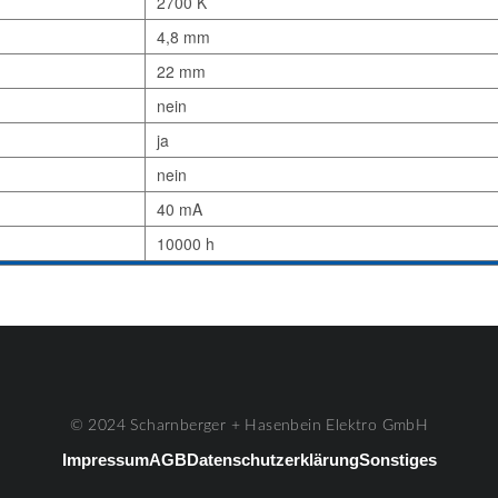
2700 K
4,8 mm
22 mm
nein
ja
nein
40 mA
10000 h
© 2024 Scharnberger + Hasenbein Elektro GmbH
Impressum
AGB
Datenschutzerklärung
Sonstiges