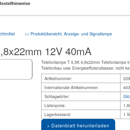
Bestellhinweise
htmittel
<< Produktübersicht: Anzeige- und Signallampe
 4,8x22mm 12V 40mA
Telefonlampe T 5,5K 4,8x22mm Telefonlampe in 
Telefonbau usw. Energieeffizienzklasse: nicht k
Artikelnummer:
22
Internationale Artikelnummer:
40
Schlagwörter:
Glü
Listenpreis:
1,8
Lagerbestand:
1 S
Datenblatt herunterladen