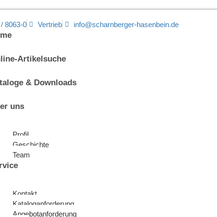
 / 8063-0
Vertrieb
info@scharnberger-hasenbein.de
ome
line-Artikelsuche
taloge & Downloads
er uns
Profil
Geschichte
Team
rvice
Kontakt
Kataloganforderung
Angebotanforderung