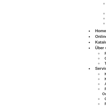
Home
Onlin
Katal
Über 
Servi
On