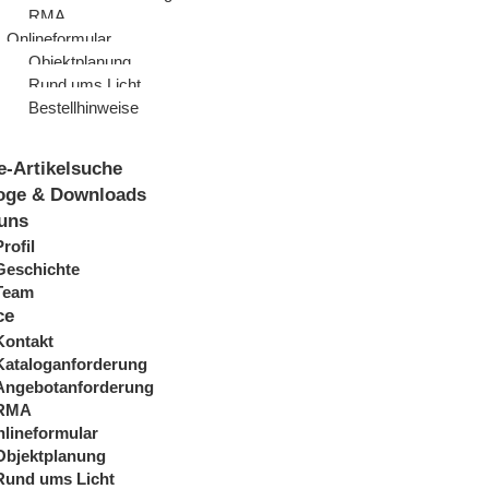
RMA
Onlineformular
Objektplanung
Rund ums Licht
Bestellhinweise
e-Artikelsuche
oge & Downloads
uns
Profil
Geschichte
Team
ce
Kontakt
Kataloganforderung
Angebotanforderung
RMA
lineformular
Objektplanung
Rund ums Licht