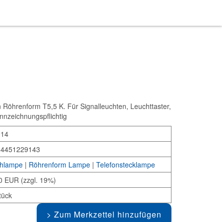
Röhrenform T5,5 K. Für Signalleuchten, Leuchttaster,
ennzeichnungspflichtig
914
34451229143
hlampe
|
Röhrenform Lampe
|
Telefonstecklampe
0 EUR (zzgl. 19%)
tück
Zum Merkzettel hinzufügen